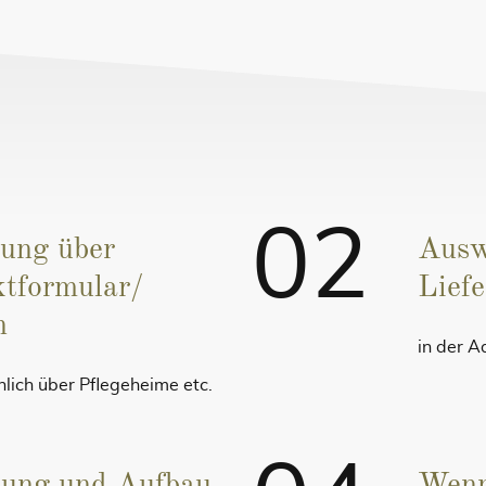
02
lung über
Ausw
tformular/
Lief
n
in der A
nlich über Pflegeheime etc.