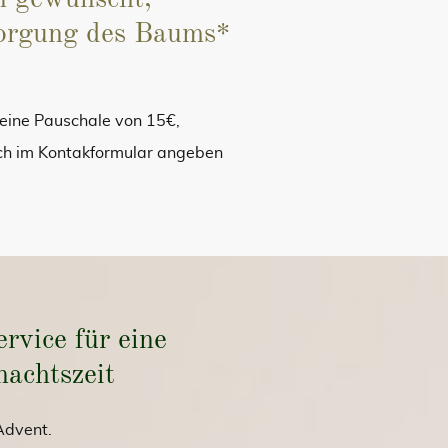
 gewünscht,
orgung des Baums*
 eine Pauschale von 15€,
uch im Kontakformular angeben
ervice für eine
nachtszeit
 Advent.