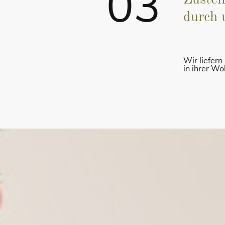
03
Zustel
durch 
Wir liefer
in ihrer W