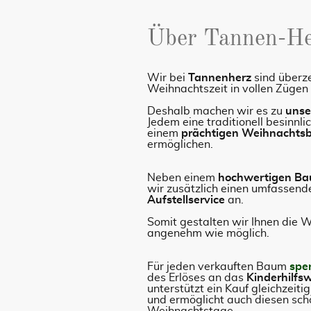
Über Tannen-H
Wir bei
Tannenherz
sind überz
Weihnachtszeit in vollen Zügen
Deshalb machen wir es zu
unse
Jedem eine traditionell besinnl
einem
prächtigen Weihnacht
ermöglichen.
Neben einem
hochwertigen B
wir zusätzlich einen umfassend
Aufstellservice
an.
Somit gestalten wir Ihnen die 
angenehm wie möglich.
Für jeden verkauften Baum
spe
des Erlöses an das
Kinderhilfsw
unterstützt ein Kauf gleichzeiti
und ermöglicht auch diesen sc