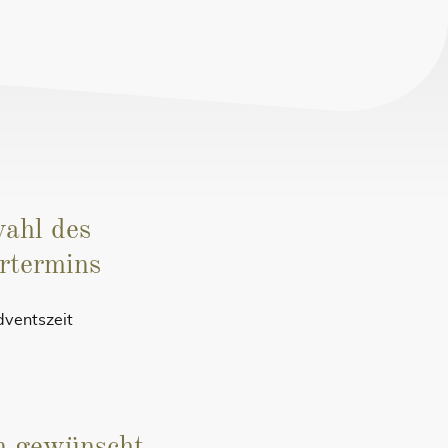
ahl des
ertermins
dventszeit