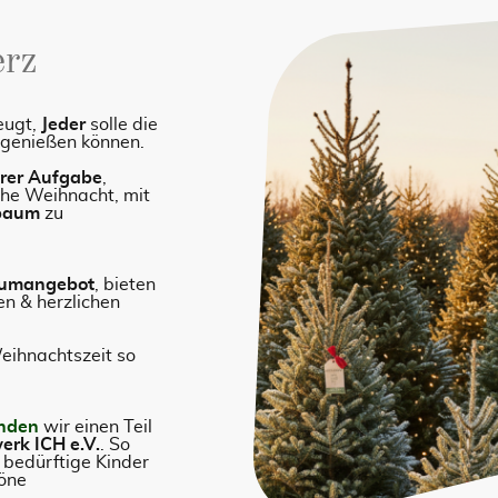
erz
eugt,
Jeder
solle die
 genießen können.
rer Aufgabe
,
iche Weihnacht, mit
sbaum
zu
aumangebot
, bieten
en & herzlichen
Weihnachtszeit so
nden
wir einen Teil
erk ICH e.V.
. So
g bedürftige Kinder
höne